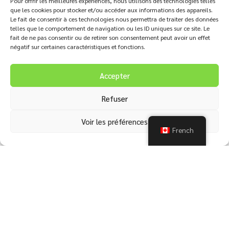
Pour offrir les meilleures expériences, nous utilisons des technologies telles
que les cookies pour stocker et/ou accéder aux informations des appareils.
Éclairage d'ambiance extérieur
Le fait de consentir à ces technologies nous permettra de traiter des données
L’éclairage extérieur est indispensable pour plus de
telles que le comportement de navigation ou les ID uniques sur ce site. Le
fait de ne pas consentir ou de retirer son consentement peut avoir un effet
sécurité, de confort et dynamisme. Pour éclairer un
négatif sur certaines caractéristiques et fonctions.
jardin, une allée, des arbres ou des marches, faites appel
à nos services. Nous vous concevrons un système
Accepter
d’éclairage extérieur adapté à vos besoins et à
l’ambiance souhaitée !
Refuser
Vous pouvez aussi nous contacter pour l’entretien
Voir les préférences
annuel de vos luminaires extérieurs. Une maintenance
French
régulière permettra de conserver leurs performances et
d’améliorer leur durabilité
Nous desservons toute les Laurentides pour les secteurs:
RÉSIDENTIEL – COMMERCIAL- INSTITUTIONNEL