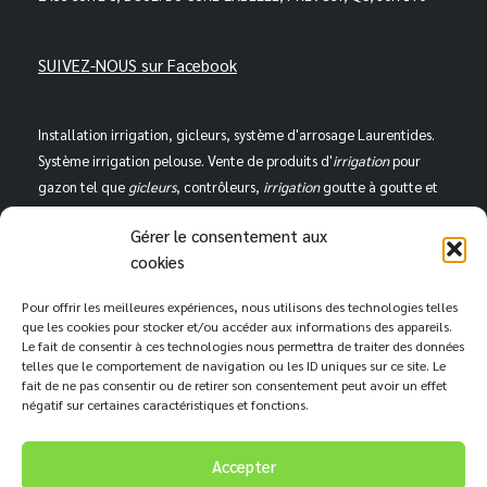
SUIVEZ-NOUS sur Facebook
Installation irrigation, gicleurs, système d'arrosage Laurentides.
Système irrigation pelouse. Vente de produits d'
irrigation
pour
gazon tel que
gicleurs
, contrôleurs,
irrigation
goutte à goutte et
bien plus. Installation lumières extérieures, éclairage d'ambiance
Gérer le consentement aux
dans les Laurentides. Ouverture et fermeture du système
cookies
d'arrosage automatique. Nettoyage de drain Français
Laurentides.
Pour offrir les meilleures expériences, nous utilisons des technologies telles
que les cookies pour stocker et/ou accéder aux informations des appareils.
Le fait de consentir à ces technologies nous permettra de traiter des données
SECTEURS DESSERVIS :
telles que le comportement de navigation ou les ID uniques sur ce site. Le
fait de ne pas consentir ou de retirer son consentement peut avoir un effet
Saint-Hippolyte, St-Lin, Ste-Sophie, Lorraine, Rosemère, Laval,
négatif sur certaines caractéristiques et fonctions.
Boisbriand, St-Eustache, Ste-Thérèse, Blainville, Mirabel, St-
Colomban, Prévost, Lachute, St-Sauveur, Ste-Adèle, Ste-Agathe,
Accepter
Morin-Heights, Deux-Montagnes, Laurentides, Rive-Nord, St-Anne-